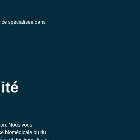
ence spécialisée dans
ité
tion. Nous vous
yse biomédicale ou du
éos et des liens. Nous