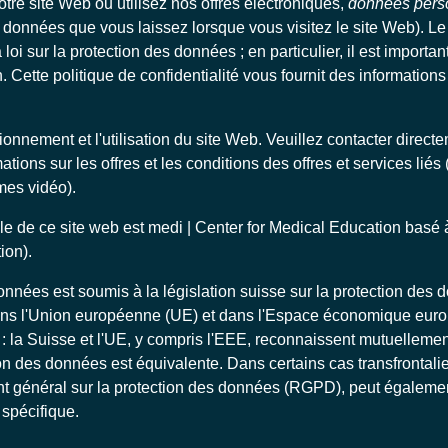
otre site Web ou utilisez nos offres électroniques,
données pers
 données que vous laissez lorsque vous visitez le site Web). Le
loi sur la protection des données ; en particulier, il est importan
 Cette politique de confidentialité vous fournit des informations
ionnement et l'utilisation du site Web. Veuillez contacter direct
ations sur les offres et les conditions des offres et services liés
mes vidéo).
le de ce site web est medi | Center for Medical Education basé
ion).
onnées est soumis à la législation suisse sur la protection des 
dans l'Union européenne (UE) et dans l'Espace économique euro
 : la Suisse et l'UE, y compris l'EEE, reconnaissent mutuellement
n des données est équivalente. Dans certains cas transfrontalier
nt général sur la protection des données (RGPD), peut égalemen
spécifique.